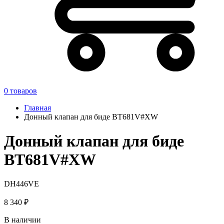
0
товаров
Главная
Донный клапан для биде BT681V#XW
Донный клапан для биде
BT681V#XW
DH446VE
8 340 ₽
В наличии