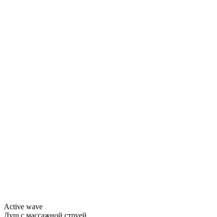
Active wave
Душ с массажной струей