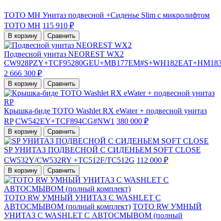
TOTO MH Унитаз подвесной +Cиденье Slim с микролифтом
TOTO MH
115 910 ₽
В корзину
Сравнить
Подвесной унитаз NEOREST WX2
CW928PZY+TCF95280GEU+MB177EM#S+WH182EAT+HM18
2 666 300 ₽
В корзину
Сравнить
Крышка-биде TOTO Washlet RX eWater + подвесной унитаз
RP
CW542EY+TCF894CG#NW1
380 000 ₽
В корзину
Сравнить
SP УНИТАЗ ПОДВЕСНОЙ С СИДЕНЬЕМ SOFT CLOSE
CW532Y/CW532RY +TC512F/TC512G
112 000 ₽
В корзину
Сравнить
TOTO RW УМНЫЙ УНИТАЗ С WASHLET С
АВТОСМЫВОМ (полный комплект)
TOTO RW УМНЫЙ
УНИТАЗ С WASHLET С АВТОСМЫВОМ (полный