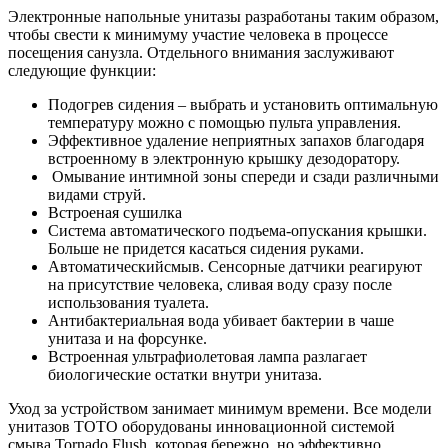
Электронные напольные унитазы разработаны таким образом,
чтобы свести к минимуму участие человека в процессе
посещения санузла. Отдельного внимания заслуживают
следующие функции:
Подогрев сидения – выбрать и установить оптимальную
температуру можно с помощью пульта управления.
Эффективное удаление неприятных запахов благодаря
встроенному в электронную крышку дезодоратору.
Омывание интимной зоны спереди и сзади различными
видами струй.
Встроеная сушилка
Система автоматического подъема-опускания крышки.
Больше не придется касаться сидения руками.
Автоматическийсмыв. Сенсорные датчики реагируют
на присутствие человека, сливая воду сразу после
использования туалета.
Антибактериальная вода убивает бактерии в чаше
унитаза и на форсунке.
Встроенная ультрафиолетовая лампа разлагает
биологические остатки внутри унитаза.
Уход за устройством занимает минимум времени. Все модели
унитазов TOTO оборудованы инновационной системой
смыва Tornado Flush, которая бережно, но эффективно