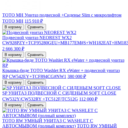
TOTO MH Унитаз подвесной +Cиденье Slim с микролифтом
TOTO MH
115 910 ₽
В корзину
Сравнить
Подвесной унитаз NEOREST WX2
CW928PZY+TCF95280GEU+MB177EM#S+WH182EAT+HM18
2 666 300 ₽
В корзину
Сравнить
Крышка-биде TOTO Washlet RX eWater + подвесной унитаз
RP
CW542EY+TCF894CG#NW1
380 000 ₽
В корзину
Сравнить
SP УНИТАЗ ПОДВЕСНОЙ С СИДЕНЬЕМ SOFT CLOSE
CW532Y/CW532RY +TC512F/TC512G
112 000 ₽
В корзину
Сравнить
TOTO RW УМНЫЙ УНИТАЗ С WASHLET С
АВТОСМЫВОМ (полный комплект)
TOTO RW УМНЫЙ